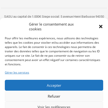
SASU au capital de 1.000€ Siege social: 5 avenue Henri Barbusse 94350
VILLIERS SUR MARNE Titulaire de la carte professionnelle Transaction sur
Gérer le consentement aux
immeubles et fonds de commerces n° CPI 9401 2016 000 012 213 délivrée
cookies
par la CCI de Paris Ile-de-France
Pour offrir les meilleures expériences, nous utilisons des technologies
Copyright 2022 ® cepimmo.fr
telles que les cookies pour stocker et/ou accéder aux informations des
appareils. Le fait de consentir à ces technologies nous permettra de
traiter des données telles que le comportement de navigation ou les ID
uniques sur ce site. Le fait de ne pas consentir ou de retirer son
consentement peut avoir un effet négatif sur certaines caractéristiques
et fonctions.
Gérer les services
Accepter
Refuser
Voir les préférences