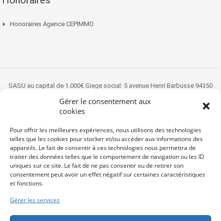
Honoraires Agence CEPIMMO
SASU au capital de 1.000€ Siege social: 5 avenue Henri Barbusse 94350
VILLIERS SUR MARNE Titulaire de la carte professionnelle Transaction sur
Gérer le consentement aux
immeubles et fonds de commerces n° CPI 9401 2016 000 012 213 délivrée
cookies
par la CCI de Paris Ile-de-France
Pour offrir les meilleures expériences, nous utilisons des technologies
Copyright 2022 ® cepimmo.fr
telles que les cookies pour stocker et/ou accéder aux informations des
appareils. Le fait de consentir à ces technologies nous permettra de
traiter des données telles que le comportement de navigation ou les ID
uniques sur ce site. Le fait de ne pas consentir ou de retirer son
consentement peut avoir un effet négatif sur certaines caractéristiques
et fonctions.
Gérer les services