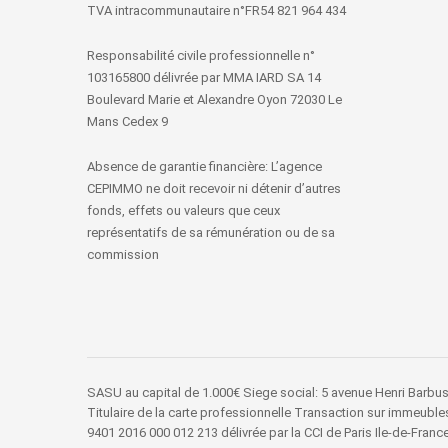
TVA intracommunautaire n°FR54 821 964 434
Responsabilité civile professionnelle n°
103165800 délivrée par MMA IARD SA 14
Boulevard Marie et Alexandre Oyon 72030 Le
Mans Cedex 9
Absence de garantie financière: L’agence
CEPIMMO ne doit recevoir ni détenir d’autres
fonds, effets ou valeurs que ceux
représentatifs de sa rémunération ou de sa
commission
SASU au capital de 1.000€ Siege social: 5 avenue Henri Bar
Titulaire de la carte professionnelle Transaction sur immeubl
9401 2016 000 012 213 délivrée par la CCI de Paris Ile-de-Franc