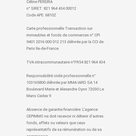
Céline PEREIRA
n° SIRET: 821 964 434 00012
Code APE: 6810Z
Carte professionnelle Transaction sur
immeubles et fonds de commerces n° CPI
9401 2016 000 012 213 délivrée par la CCI de
Paris Ile-de-France
TVA intracommunautaire n°FR54 821 964 434
Responsabilité civile professionnelle n°
103165800 délivrée par MMA IARD SA 14
Boulevard Marie et Alexandre Oyon 72030 Le
Mans Cedex 9
Absence de garantie financière: L’agence
CEPIMMO ne doit recevoir ni détenir d’autres
fonds, effets ou valeurs que ceux
représentatifs de sa rémunération ou de sa