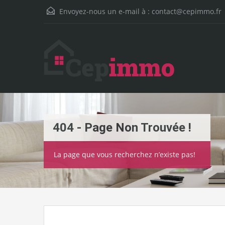
Envoyez-nous un e-mail à :
contact@cepimmo.fr
404 - Page Non Trouvée !
La page que vous recherchez n’existe pas!